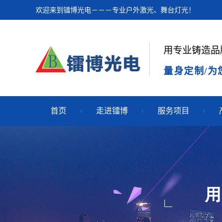
欢迎来到镭博光电－－－专业户外激光、舞台灯光！
用专业铸造品
量身定制/为
首页
走进镭博
服务项目