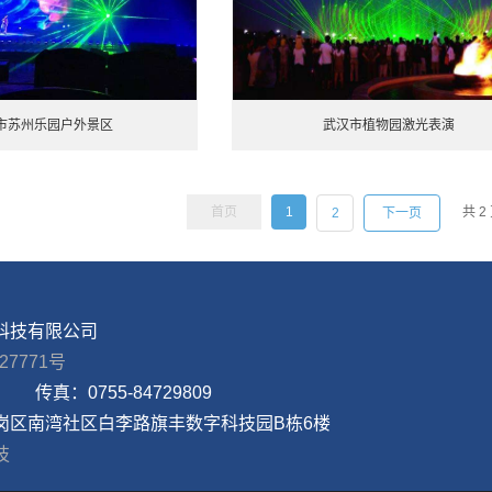
市苏州乐园户外景区
武汉市植物园激光表演
首页
1
共
2
2
下一页
科技有限公司
27771号
传真：
0755-84729809
岗区南湾社区白李路旗丰数字科技园B栋6楼
技