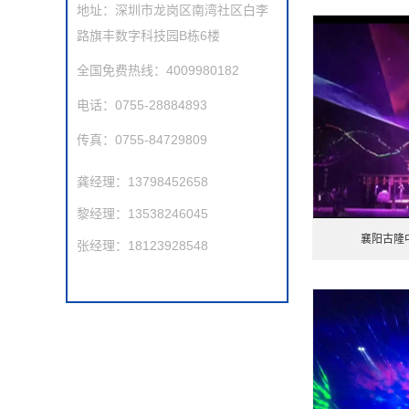
地址：深圳市龙岗区南湾社区白李
路旗丰数字科技园B栋6楼
全国免费热线：4009980182
电话：0755-28884893
传真：0755-84729809
龚经理：13798452658
黎经理：13538246045
襄阳古隆
张经理：18123928548