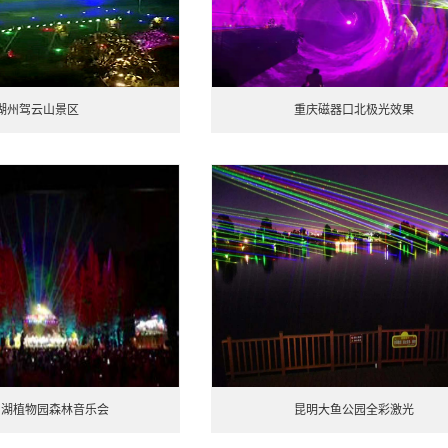
湖州驾云山景区
重庆磁器口北极光效果
仙湖植物园森林音乐会
昆明大鱼公园全彩激光