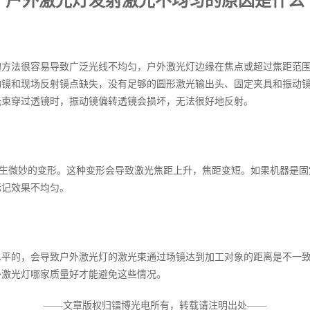
户外激光灯发射激光不均匀的原因是什么
的方法很容易导致广泛光线不均匀，户外激光灯边缘在焦点或超过焦距范
动镜和现场反射镜点缺失，没有足够的圆形激光输出头、固定夹具和振动
光束穿过透镜时，振动镜偏转透镜会损坏，无法很好地反射。
产生微妙的变形。这种变形会导致激光焦距上升，焦距变短。如果机器是
标记效果不均匀。
水平的，会导致户外激光灯的激光束通过场镜达到加工对象的距离是不一
外激光灯哪家质量好才能避免这些情况。
——文章版权归镭博光电所有，转载请注明出处——