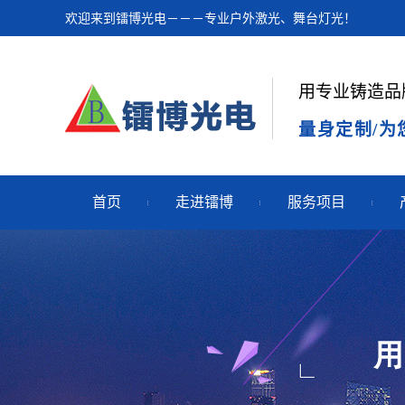
欢迎来到镭博光电－－－专业户外激光、舞台灯光！
用专业铸造品
量身定制/为
首页
走进镭博
服务项目