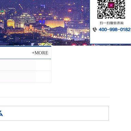
+MORE
么