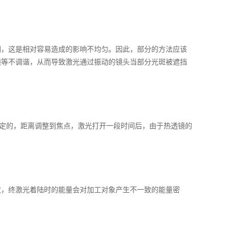
围，这是相对容易造成的影响不均匀。因此，部分的方法应该
镜等不调谐，从而导致激光通过振动的镜头当部分光斑被遮挡
固定的，距离调整到焦点，激光打开一段时间后，由于热透镜的
致，终激光着陆时的能量会对加工对象产生不一致的能量密