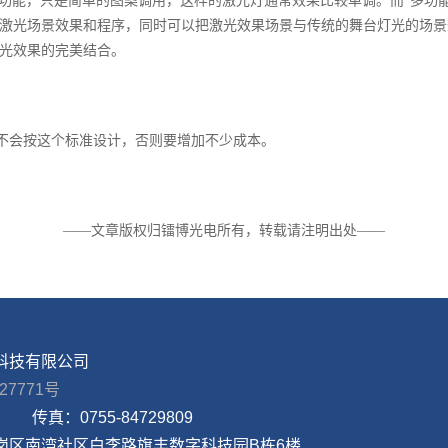
程功能，只是简单的图案调用，这样的激光灯通常效果比较单调。而“多功能
编辑激光场景效果和程序，同时可以把激光效果场景与传统的舞台灯光的场
灯光效果的完美结合。
不会按这个标准设计，否则要增加不少成本。
——文章版权归镭博光电所有，转载请注明出处——
科技有限公司
27771号
传真：
0755-84729809
岗区南湾社区白李路旗丰数字科技园B栋6楼