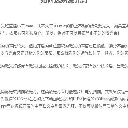
如何选购激光灯
斑直径小于2mm，功率大于100mW的静止不动的绿色激光束，如果
分种内，衣服有可能被烧穿。所以，绝对不可以直视静止不动的激光束！
的功率比较大，但扫开后的单位面积的激光功率密度已很低，通常不会对
这支激光束又正好射入你的眼睛，那么就看你的运气如何了。轻者，你的
的激光灯都带有激光扫描失控保护技术，激光灯配有这个技术后，当激光
简易光束扫描激光灯，这类激光灯采用低速步进电机扫描，其效果仅是一
速的10Kpps左右的文字动画激光灯和ILDA标准的>30Kpps高速
0Kpps高速振镜开发的中高档文字动画激光灯，不仅可以投放高质量的文字