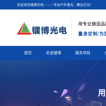
欢迎来到镭博光电－－－专业户外激光、舞台灯光！
用专业铸造品
量身定制/为
首页
走进镭博
服务项目