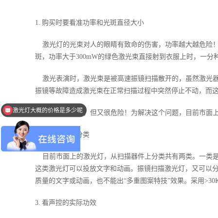
1. 购买时要看准功率和光斑直径大小
激光灯的光束对人的眼睛有致命的伤害，功率越大越危险！光
斑，功率大于300mW的绿色激光束直接射到衣服上时，一
激光表演时，激光束是被高速振镜扫描散开的，虽然激光器
振镜等故障造成激光束在正常扫描过程中突然停止不动，而
激光灯大概的价格是多少呢
激光灯有哪些功率和颜色呢
激光表演好看，但又很危险！为解决这个问题，目前市面上
2. 看激光灯的分类
目前市面上的激光灯，从扫描器件上分类共有两类。一类是
这类激光灯可以投放文字和动画。振镜扫描激光灯，又可以分为低
质量的文字或动画，也不能出“多重图案特技”效果。采用>3
3. 看声控的实际功效