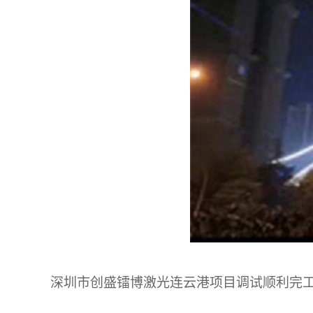
深圳市创盛镭博激光连云港项目调试顺利完工