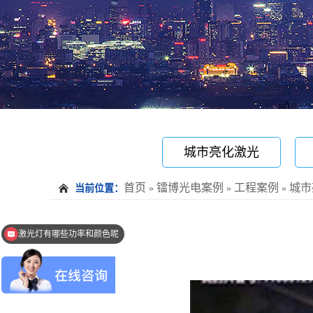
城市亮化激光
首页
镭博光电案例
工程案例
城市
当前位置：
»
»
»
激光灯有哪些功率和颜色呢