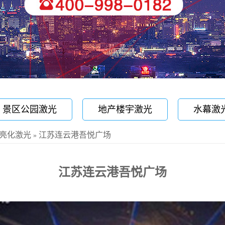
景区公园激光
地产楼宇激光
水幕激
亮化激光
江苏连云港吾悦广场
»
江苏连云港吾悦广场