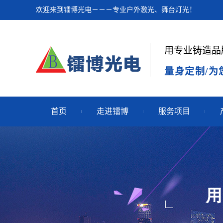
欢迎来到镭博光电－－－专业户外激光、舞台灯光！
用专业铸造品
量身定制/为
首页
走进镭博
服务项目